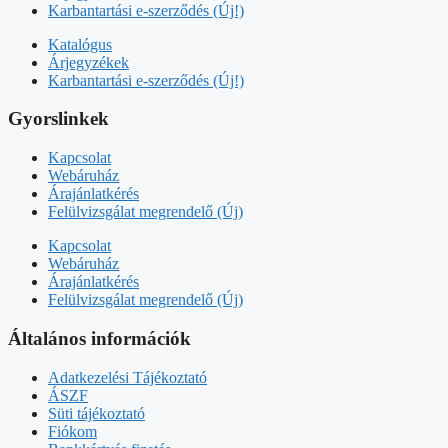
Karbantartási e-szerződés (Új!)
Katalógus
Árjegyzékek
Karbantartási e-szerződés (Új!)
Gyorslinkek
Kapcsolat
Webáruház
Árajánlatkérés
Felülvizsgálat megrendelő (Új)
Kapcsolat
Webáruház
Árajánlatkérés
Felülvizsgálat megrendelő (Új)
Általános információk
Adatkezelési Tájékoztató
ÁSZF
Süti tájékoztató
Fiókom