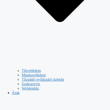
Tűzvédelem
Munkavédelem
Tűzgátló nyílászáró üzletág
Szakszerviz
Webáruház
Árak