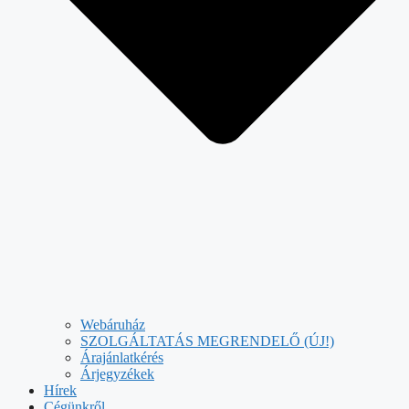
Webáruház
SZOLGÁLTATÁS MEGRENDELŐ (ÚJ!)
Árajánlatkérés
Árjegyzékek
Hírek
Cégünkről