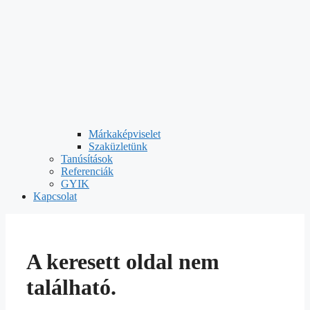
Márkaképviselet
Szaküzletünk
Tanúsítások
Referenciák
GYIK
Kapcsolat
A keresett oldal nem
található.