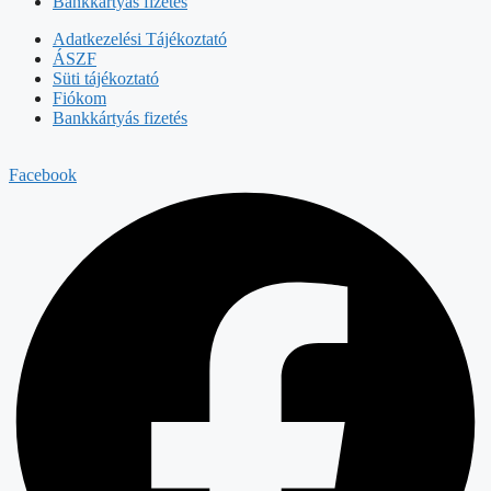
Bankkártyás fizetés
Adatkezelési Tájékoztató
ÁSZF
Süti tájékoztató
Fiókom
Bankkártyás fizetés
Facebook