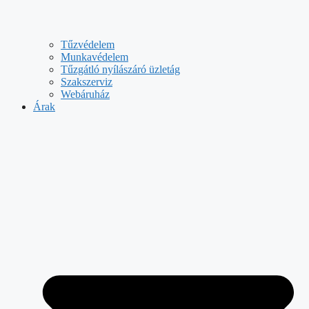
Tűzvédelem
Munkavédelem
Tűzgátló nyílászáró üzletág
Szakszerviz
Webáruház
Árak