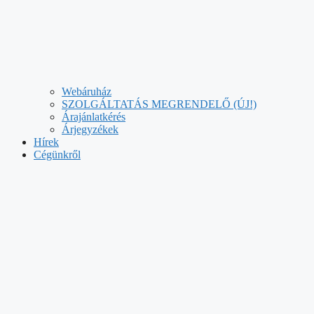
Webáruház
SZOLGÁLTATÁS MEGRENDELŐ (ÚJ!)
Árajánlatkérés
Árjegyzékek
Hírek
Cégünkről