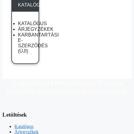
KATALÓGUSAINK
KATALÓGUS
ÁRJEGYZÉKEK
KARBANTARTÁSI
E-
SZERZŐDÉS
(ÚJ!)
A weboldal a Demján Sándor Program
keretében és támogatásával valósult meg.
Letöltések
Katalógus
Árjegyzékek