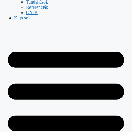
Tanúsítások
Referenciák
GYIK
Kapcsolat