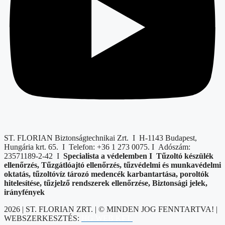
ST. FLORIAN Biztonságtechnikai Zrt. I H-1143 Budapest,
Hungária krt. 65. I Telefon: +36 1 273 0075. I Adószám:
23571189-2-42 I
Specialista a védelemben I T
űzoltó készülék
ellenőrzés, Tűzgátlóajtó ellenőrzés, tűzvédelmi és munkavédelmi
oktatás, tűzoltóvíz tározó medencék karbantartása, poroltók
hitelesítése, tűzjelző rendszerek ellenőrzése, Biztonsági jelek,
irányfények
2026 | ST. FLORIAN ZRT. | © MINDEN JOG FENNTARTVA! |
WEBSZERKESZTÉS:
HG WEB KFT.