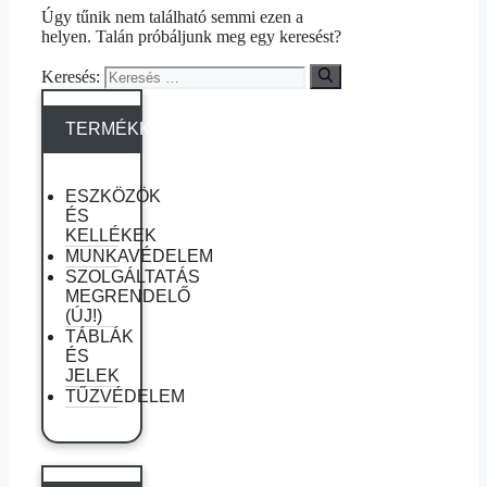
Úgy tűnik nem található semmi ezen a
helyen. Talán próbáljunk meg egy keresést?
Keresés:
TERMÉKKATEGÓRIÁK
ESZKÖZÖK
ÉS
KELLÉKEK
MUNKAVÉDELEM
SZOLGÁLTATÁS
MEGRENDELŐ
(ÚJ!)
TÁBLÁK
ÉS
JELEK
TŰZVÉDELEM