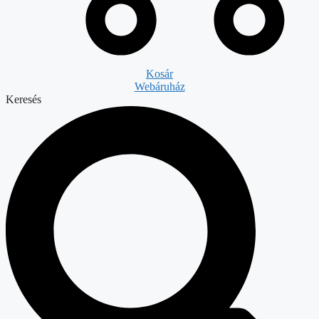
Kosár
Webáruház
Keresés