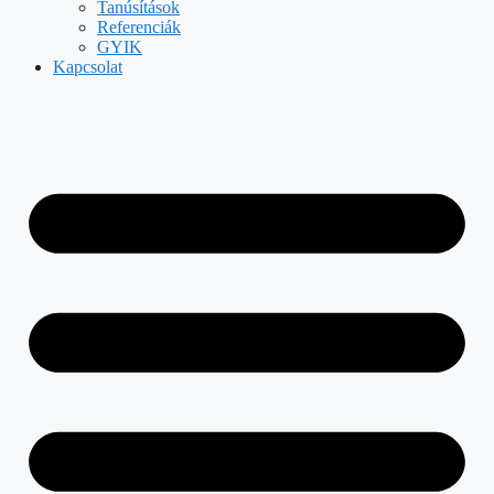
Tanúsítások
Referenciák
GYIK
Kapcsolat