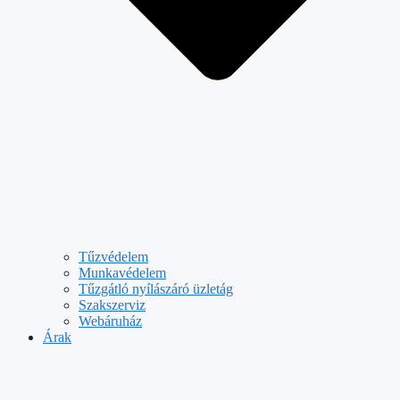
Tűzvédelem
Munkavédelem
Tűzgátló nyílászáró üzletág
Szakszerviz
Webáruház
Árak