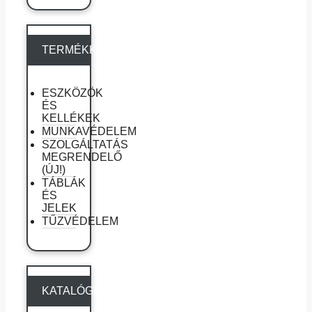
TERMÉKKATEGÓRIÁK
ESZKÖZÖK
ÉS
KELLÉKEK
MUNKAVÉDELEM
SZOLGÁLTATÁS
MEGRENDELŐ
(ÚJ!)
TÁBLÁK
ÉS
JELEK
TŰZVÉDELEM
KATALÓGUSAINK