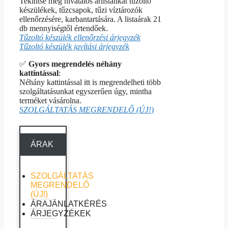
Tekintse meg hivatalos árlistánkat tűzoltó
készülékek, tűzcsapok, tűzi víztározók
ellenőrzésére, karbantartására. A listaárak 21
db mennyiségtől értendőek.
Tűzoltó készülék ellenőrzési árjegyzék
Tűzoltó készülék javítási árjegyzék
✅
Gyors megrendelés néhány
kattintással
:
Néhány kattintással itt is megrendelheti több
szolgáltatásunkat egyszerűen úgy, mintha
terméket vásárolna.
SZOLGÁLTATÁS MEGRENDELŐ (ÚJ!)
ÁRAK
SZOLGÁLTATÁS
MEGRENDELŐ
(ÚJ!)
ÁRAJÁNLATKÉRÉS
ÁRJEGYZÉKEK