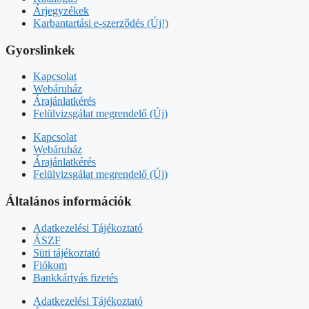
Árjegyzékek
Karbantartási e-szerződés (Új!)
Gyorslinkek
Kapcsolat
Webáruház
Árajánlatkérés
Felülvizsgálat megrendelő (Új)
Kapcsolat
Webáruház
Árajánlatkérés
Felülvizsgálat megrendelő (Új)
Általános információk
Adatkezelési Tájékoztató
ÁSZF
Süti tájékoztató
Fiókom
Bankkártyás fizetés
Adatkezelési Tájékoztató