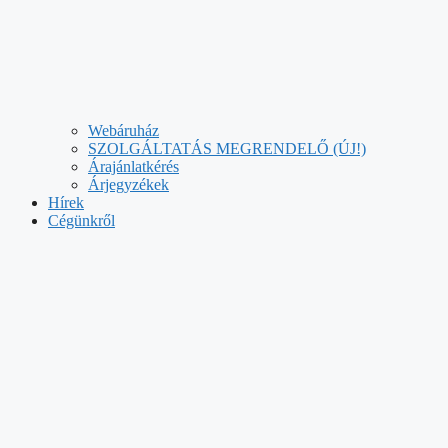
Webáruház
SZOLGÁLTATÁS MEGRENDELŐ (ÚJ!)
Árajánlatkérés
Árjegyzékek
Hírek
Cégünkről