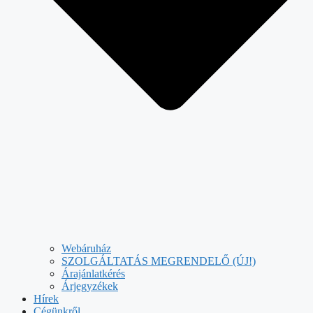
Webáruház
SZOLGÁLTATÁS MEGRENDELŐ (ÚJ!)
Árajánlatkérés
Árjegyzékek
Hírek
Cégünkről