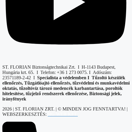
ST. FLORIAN Biztonságtechnikai Zrt. I H-1143 Budapest,
Hungária krt. 65. I Telefon: +36 1 273 0075. I Adószám:
23571189-2-42 I
Specialista a védelemben I T
űzoltó készülék
ellenőrzés, Tűzgátlóajtó ellenőrzés, tűzvédelmi és munkavédelmi
oktatás, tűzoltóvíz tározó medencék karbantartása, poroltók
hitelesítése, tűzjelző rendszerek ellenőrzése, Biztonsági jelek,
irányfények
2026 | ST. FLORIAN ZRT. | © MINDEN JOG FENNTARTVA! |
WEBSZERKESZTÉS:
HG WEB KFT.