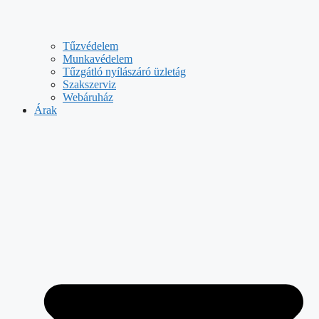
Tűzvédelem
Munkavédelem
Tűzgátló nyílászáró üzletág
Szakszerviz
Webáruház
Árak