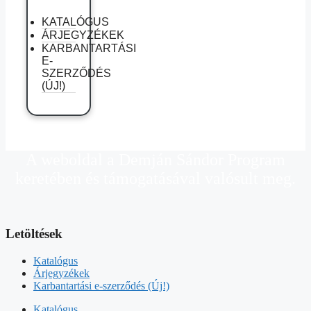
KATALÓGUS
ÁRJEGYZÉKEK
KARBANTARTÁSI
E-
SZERZŐDÉS
(ÚJ!)
A weboldal a Demján Sándor Program
keretében és támogatásával valósult meg.
Letöltések
Katalógus
Árjegyzékek
Karbantartási e-szerződés (Új!)
Katalógus