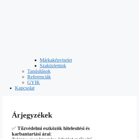
Márkaképviselet
Szaküzletünk
Tanúsítások
Referenciák
GYIK
Kapcsolat
Árjegyzékek
✅
Tűzvédelmi eszközök hitelesítési és
karbantartási árai
: