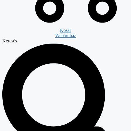
Kosár
Webáruház
Keresés