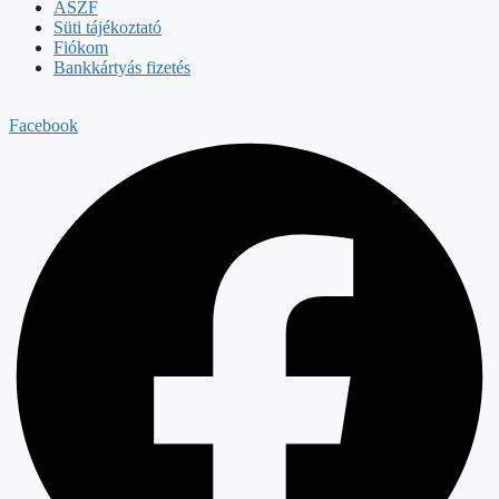
ÁSZF
Süti tájékoztató
Fiókom
Bankkártyás fizetés
Facebook