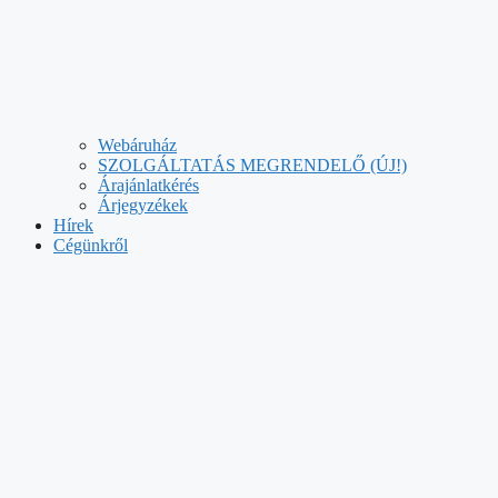
Webáruház
SZOLGÁLTATÁS MEGRENDELŐ (ÚJ!)
Árajánlatkérés
Árjegyzékek
Hírek
Cégünkről