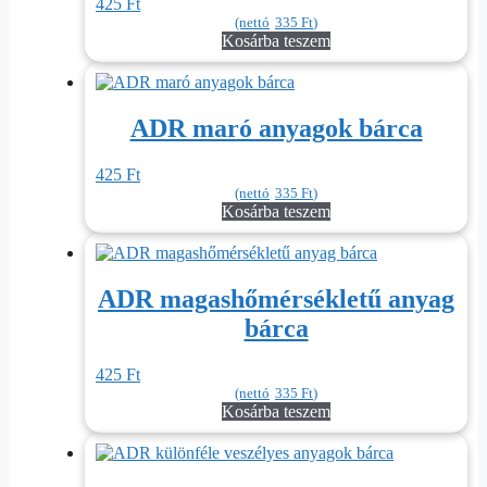
425
Ft
(nettó
335
Ft
)
Kosárba teszem
ADR maró anyagok bárca
425
Ft
(nettó
335
Ft
)
Kosárba teszem
ADR magashőmérsékletű anyag
bárca
425
Ft
(nettó
335
Ft
)
Kosárba teszem