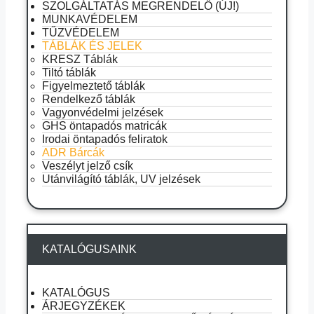
SZOLGÁLTATÁS MEGRENDELŐ (ÚJ!)
MUNKAVÉDELEM
TŰZVÉDELEM
TÁBLÁK ÉS JELEK
KRESZ Táblák
Tiltó táblák
Figyelmeztető táblák
Rendelkező táblák
Vagyonvédelmi jelzések
GHS öntapadós matricák
Irodai öntapadós feliratok
ADR Bárcák
Veszélyt jelző csík
Utánvilágító táblák, UV jelzések
KATALÓGUSAINK
KATALÓGUS
ÁRJEGYZÉKEK