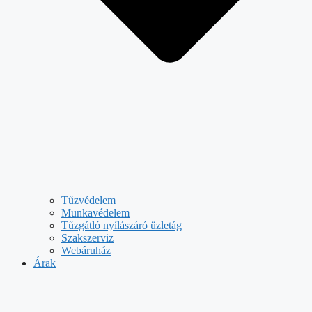
Tűzvédelem
Munkavédelem
Tűzgátló nyílászáró üzletág
Szakszerviz
Webáruház
Árak