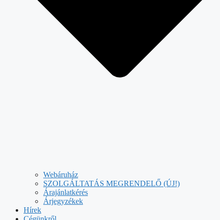
Webáruház
SZOLGÁLTATÁS MEGRENDELŐ (ÚJ!)
Árajánlatkérés
Árjegyzékek
Hírek
Cégünkről