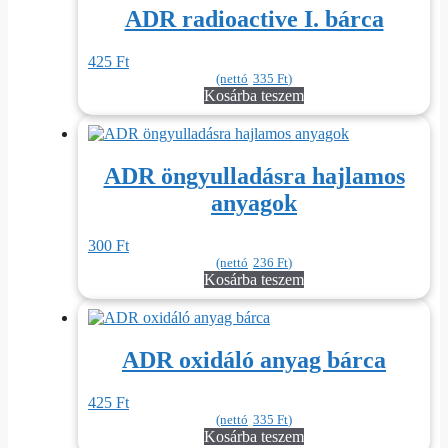
ADR radioactive I. bárca
425
Ft
(nettó
335
Ft
)
Kosárba teszem
ADR öngyulladásra hajlamos
anyagok
300
Ft
(nettó
236
Ft
)
Kosárba teszem
ADR oxidáló anyag bárca
425
Ft
(nettó
335
Ft
)
Kosárba teszem