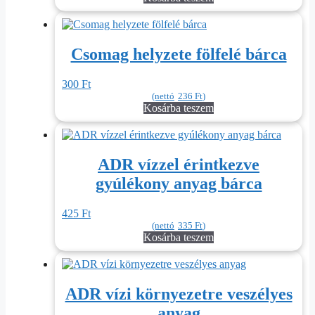
Csomag helyzete fölfelé bárca
300
Ft
(nettó
236
Ft
)
Kosárba teszem
ADR vízzel érintkezve
gyúlékony anyag bárca
425
Ft
(nettó
335
Ft
)
Kosárba teszem
ADR vízi környezetre veszélyes
anyag