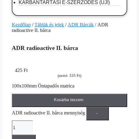
KARBANTARTÁSI E-SZERZŐDÉS (ÚJ!)
Kezdőlap
/
Táblák és jelek
/
ADR Bárcák
/ ADR
radioactive II. bárca
ADR radioactive II. bárca
425
Ft
(nettó
335
Ft
)
100x100mm Öntapadós matrica
Kosárba teszem
ADR radioactive II. bárca mennyiség
-