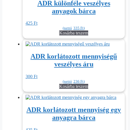
ADR különféle veszélyes
anyagok bárca
425
Ft
(nettó
335
Ft
)
Kosárba teszem
ADR korlátozott mennyiségű
veszélyes áru
300
Ft
(nettó
236
Ft
)
Kosárba teszem
ADR korlátozott mennyiség egy
anyagra bárca
425
Ft