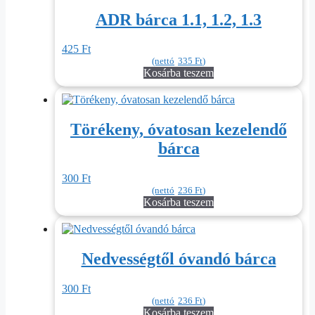
ADR bárca 1.1, 1.2, 1.3
425
Ft
(nettó
335
Ft
)
Kosárba teszem
Törékeny, óvatosan kezelendő
bárca
300
Ft
(nettó
236
Ft
)
Kosárba teszem
Nedvességtől óvandó bárca
300
Ft
(nettó
236
Ft
)
Kosárba teszem