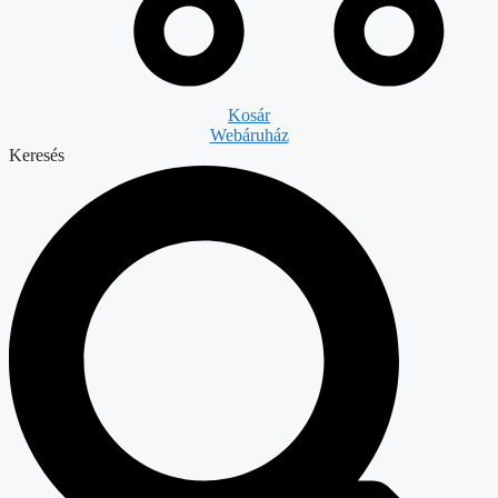
Kosár
Webáruház
Keresés