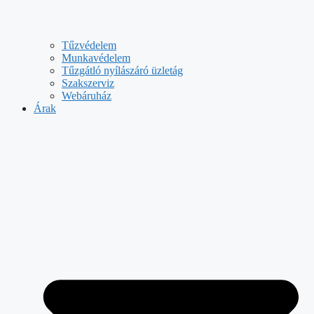
Tűzvédelem
Munkavédelem
Tűzgátló nyílászáró üzletág
Szakszerviz
Webáruház
Árak