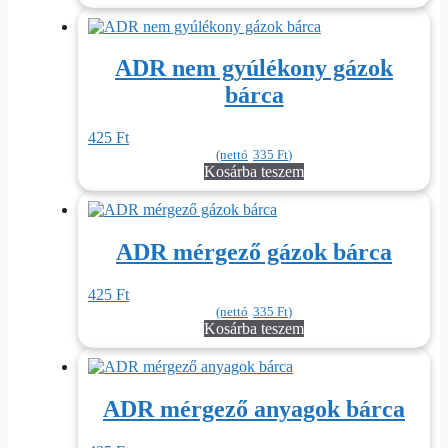
ADR nem gyúlékony gázok
bárca
425
Ft
(nettó
335
Ft
)
Kosárba teszem
ADR mérgező gázok bárca
425
Ft
(nettó
335
Ft
)
Kosárba teszem
ADR mérgező anyagok bárca