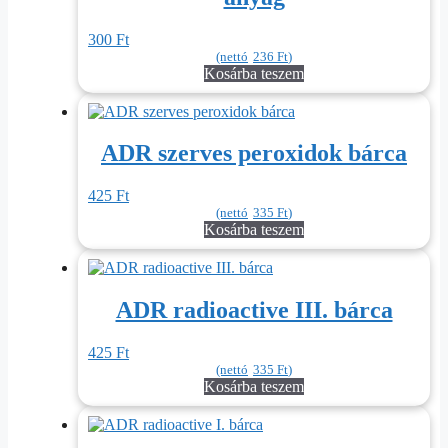
300
Ft
(nettó
236
Ft
)
Kosárba teszem
ADR szerves peroxidok bárca
425
Ft
(nettó
335
Ft
)
Kosárba teszem
ADR radioactive III. bárca
425
Ft
(nettó
335
Ft
)
Kosárba teszem