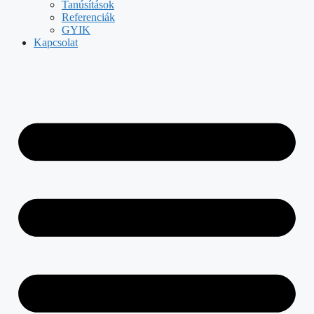
Tanúsítások
Referenciák
GYIK
Kapcsolat