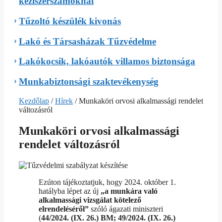
kéziszerszámoknál
Tűzoltó készülék kivonás
Lakó és Társasházak Tűzvédelme
Lakókocsik, lakóautók villamos biztonsága
Munkabiztonsági szaktevékenység
Kezdőlap
/
Hírek
/ Munkaköri orvosi alkalmassági rendelet
változásról
Munkaköri orvosi alkalmassági
rendelet változásról
Ezúton tájékoztatjuk, hogy 2024. október 1.
hatályba lépet az új
„a munkára való
alkalmassági vizsgálat kötelező
elrendeléséről”
szóló ágazati miniszteri
(
44/2024. (IX. 26.) BM; 49/2024. (IX. 26.)