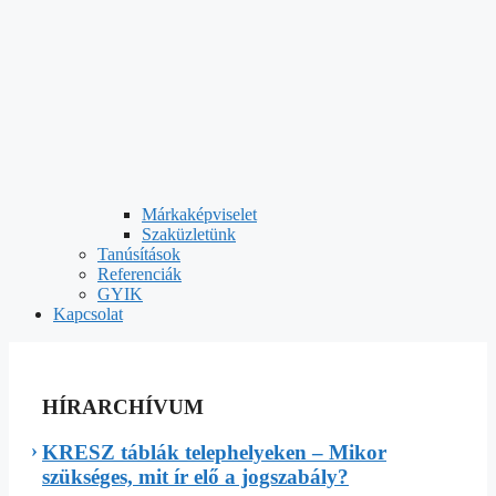
Márkaképviselet
Szaküzletünk
Tanúsítások
Referenciák
GYIK
Kapcsolat
HÍRARCHÍVUM
KRESZ táblák telephelyeken – Mikor
szükséges, mit ír elő a jogszabály?