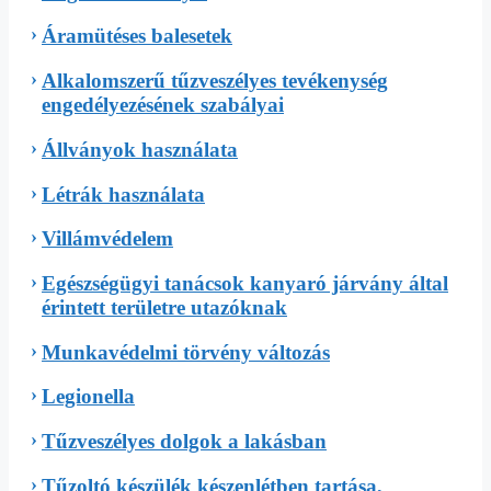
Áramütéses balesetek
Alkalomszerű tűzveszélyes tevékenység
engedélyezésének szabályai
Állványok használata
Létrák használata
Villámvédelem
Egészségügyi tanácsok kanyaró járvány által
érintett területre utazóknak
Munkavédelmi törvény változás
Legionella
Tűzveszélyes dolgok a lakásban
Tűzoltó készülék készenlétben tartása,