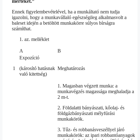
mértékét.”
Ennek figyelembevételével, ha a munkáltató nem tudja
igazolni, hogy a munkavállaló egészségileg alkalmasvolt a
baleset idején a betöltött munkakörre súlyos bírságra
számíthat.
az. melléklet
A
B
Expozíció
1
(károsító hatásnak
Meghatározás
való kitettség)
1. Magasban végzett munka: a
munkavégzés magassága meghaladja a
2 m-t.
2. Földalatti bányászati, kőolaj- és
földgázbányászati mélyfúrási
munkakörök.
3. Tűz- és robbanásveszéllyel járó
munkakörök: az ipari robbantóanyagok