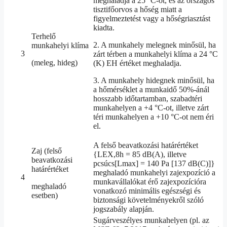
meghaladja a 25 °C-ot, és az országos
tisztifőorvos a hőség miatt a
figyelmeztetést vagy a hőségriasztást
kiadta.
Terhelő
2. A munkahely melegnek minősül, ha
munkahelyi klíma
3
zárt térben a munkahelyi klíma a 24 °C
(meleg, hideg)
(K) EH értéket meghaladja.
3. A munkahely hidegnek minősül, ha
a hőmérséklet a munkaidő 50%-ánál
hosszabb időtartamban, szabadtéri
munkahelyen a +4 °C-ot, illetve zárt
téri munkahelyen a +10 °C-ot nem éri
el.
A felső beavatkozási határértéket
Zaj (felső
{LEX,8h = 85 dB(A), illetve
beavatkozási
pcsúcs[Lmax] = 140 Pa [137 dB(C)]}
határértéket
meghaladó munkahelyi zajexpozíció a
4
munkavállalókat érő zajexpozícióra
meghaladó
vonatkozó minimális egészségi és
esetben)
biztonsági követelményekről szóló
jogszabály alapján.
Sugárveszélyes munkahelyen (pl. az