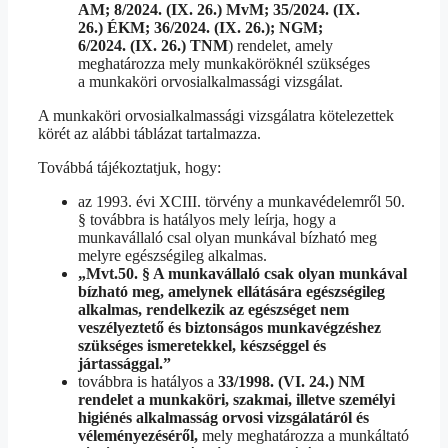
AM; 8/2024. (IX. 26.) MvM; 35/2024. (IX.
26.) ÉKM; 36/2024. (IX. 26.); NGM;
6/2024. (IX. 26.) TNM
) rendelet, amely
meghatározza mely munkaköröknél szükséges
a munkaköri orvosialkalmassági vizsgálat.
A munkaköri orvosialkalmassági vizsgálatra kötelezettek
körét az alábbi táblázat tartalmazza.
Továbbá tájékoztatjuk, hogy:
az 1993. évi XCIII. törvény a munkavédelemről 50.
§ továbbra is hatályos mely leírja, hogy a
munkavállaló csal olyan munkával bízható meg
melyre egészségileg alkalmas.
„Mvt.50. § A munkavállaló csak olyan munkával
bízható meg, amelynek ellátására egészségileg
alkalmas, rendelkezik az egészséget nem
veszélyeztető és biztonságos munkavégzéshez
szükséges ismeretekkel, készséggel és
jártassággal.”
továbbra is hatályos a
33/1998. (VI. 24.) NM
rendelet a munkaköri, szakmai, illetve személyi
higiénés alkalmasság orvosi vizsgálatáról és
véleményezéséről,
mely meghatározza a munkáltató