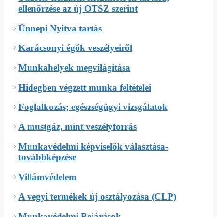
ellenőrzése az új OTSZ szerint
Ünnepi Nyitva tartás
Karácsonyi égők veszélyeiről
Munkahelyek megvilágítása
Hidegben végzett munka feltételei
Foglalkozás; egészségügyi vizsgálatok
A mustgáz, mint veszélyforrás
Munkavédelmi képviselők választása-
továbbképzése
Villámvédelem
A vegyi termékek új osztályozása (CLP)
Munkavédelmi Bejárások