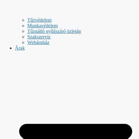
Tűzvédelem
Munkavédelem
Tűzgátló nyílászáró üzletág
Szakszerviz
Webáruház
Árak