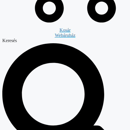
Kosár
Webáruház
Keresés