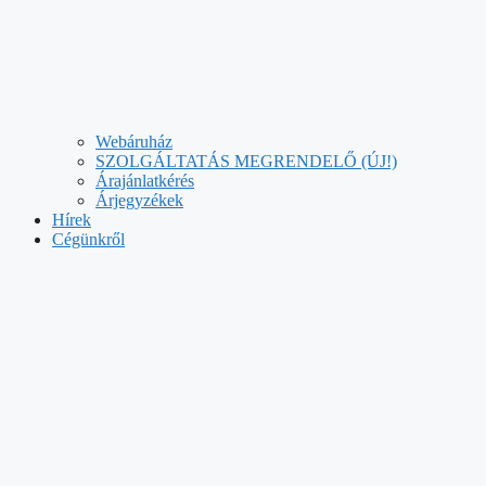
Webáruház
SZOLGÁLTATÁS MEGRENDELŐ (ÚJ!)
Árajánlatkérés
Árjegyzékek
Hírek
Cégünkről