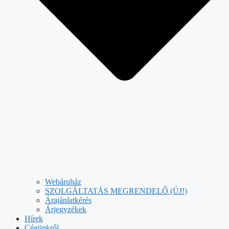
Webáruház
SZOLGÁLTATÁS MEGRENDELŐ (ÚJ!)
Árajánlatkérés
Árjegyzékek
Hírek
Cégünkről