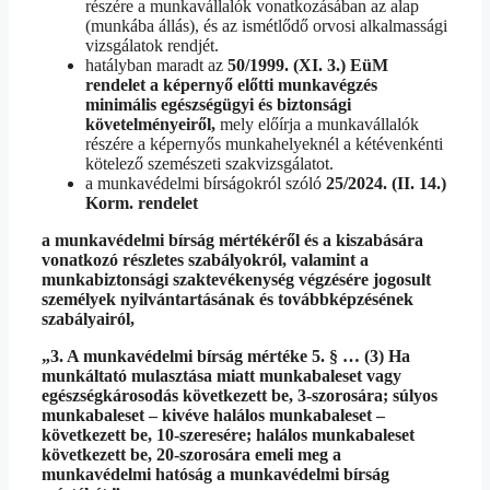
részére a munkavállalók vonatkozásában az alap
(munkába állás), és az ismétlődő orvosi alkalmassági
vizsgálatok rendjét.
hatályban maradt az
50/1999. (XI. 3.) EüM
rendelet a képernyő előtti munkavégzés
minimális egészségügyi és biztonsági
követelményeiről,
mely előírja a munkavállalók
részére a képernyős munkahelyeknél a kétévenkénti
kötelező szemészeti szakvizsgálatot.
a munkavédelmi bírságokról szóló
25/2024. (II. 14.)
Korm. rendelet
a munkavédelmi bírság mértékéről és a kiszabására
vonatkozó részletes szabályokról, valamint a
munkabiztonsági szaktevékenység végzésére jogosult
személyek nyilvántartásának és továbbképzésének
szabályairól,
„3. A munkavédelmi bírság mértéke 5.
§ …
(3) Ha
munkáltató mulasztása miatt
munkabaleset vagy
egészségkárosodás következett be, 3-szorosára;
súlyos
munkabaleset – kivéve halálos munkabaleset –
következett be, 10-szeresére;
halálos munkabaleset
következett be, 20-szorosára
emeli meg a
munkavédelmi hatóság a munkavédelmi bírság