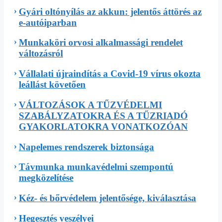
Gyári oltónyílás az akkun: jelentős áttörés az
e-autóiparban
Munkaköri orvosi alkalmassági rendelet
változásról
Vállalati újraindítás a Covid-19 vírus okozta
leállást követően
VÁLTOZÁSOK A TŰZVÉDELMI
SZABÁLYZATOKRA ÉS A TŰZRIADÓ
GYAKORLATOKRA VONATKOZÓAN
Napelemes rendszerek biztonsága
Távmunka munkavédelmi szempontú
megközelítése
Kéz- és bőrvédelem jelentősége, kiválasztása
Hegesztés veszélyei