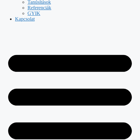
Tanúsítások
Referenciák
GYIK
Kapcsolat