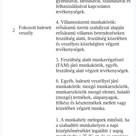
gyártásával, tárolásával, szállításával és
felhasználásával kapcsolatos
tevékenységek.
4. Villamosüzemi munkakörök:
Fokozott baleseti
erősáramú üzemi szabályzat alapján
2
veszély
erősáramú villamos berendezéseken
feszültség alatti, feszültség közelében
és veszélyes közelségben végzett
tevékenységek.
5. Feszültség alatti munkavégzéssel
(FAM) járó munkakörök, egyéb,
feszültség alatt végzett tevékenységek.
6. Egyéb, baleseti veszéllyel járó
munkakörök: mozgó munkaeszközök,
munkaeszközök mozgó elemei, haladó
(mozgó) termékek, alapanyagok,
félkész és késztermékek mellett vagy
közelében végzett munka.
1. A munkahely melegnek minősül, ha
a szabadtéri munkahelyen a napi
középhőmérséklet legalább 1 napig